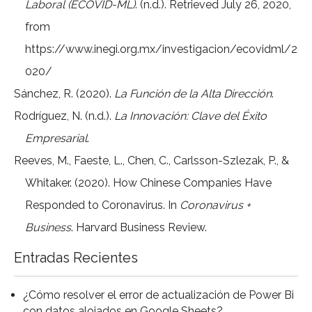
Laboral (ECOVID-ML)
. (n.d.). Retrieved July 26, 2020,
from
https://www.inegi.org.mx/investigacion/ecovidml/2
020/
Sánchez, R. (2020).
La Función de la Alta Dirección
.
Rodríguez, N. (n.d.).
La Innovación: Clave del Éxito
Empresarial
.
Reeves, M., Faeste, L., Chen, C., Carlsson-Szlezak, P., &
Whitaker. (2020). How Chinese Companies Have
Responded to Coronavirus. In
Coronavirus +
Business
. Harvard Business Review.
Entradas Recientes
¿Cómo resolver el error de actualización de Power Bi
con datos alojados en Google Sheets?