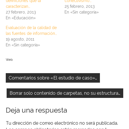
definiciones que la
conectivismo…
caracterizan…
25 febrero, 2013
27 febrero, 2013
En «Sin categoría»
En «Educación»
Evaluación de la calidad de
las fuentes de información…
19 agosto, 2011
En «Sin categoría»
Web
Navegación
de
Comentarios sobre «El estudio de caso»…
entradas
Borrar solo contenido de carpetas, no su estructura…
Deja una respuesta
Tu dirección de correo electrónico no será publicada.