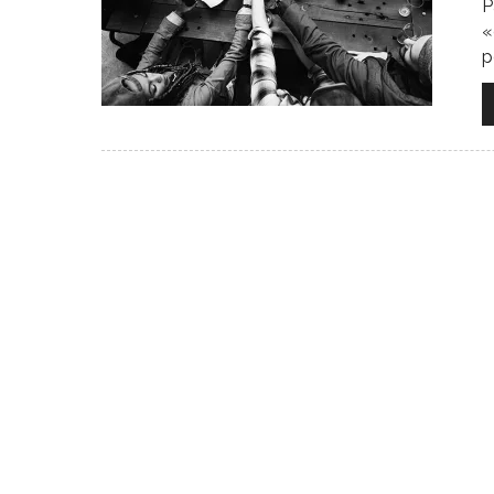
P
«
p