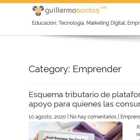
Skip
to
content
Educación, Tecnología, Marketing Digital, Em
Category: Emprender
Esquema tributario de platafo
apoyo para quienes las cons
10 agosto, 2020
|
No hay comentarios
|
Emprend
R
r