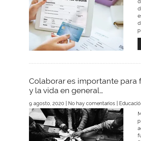
d
d
e
d
p
Colaborar es importante para f
y la vida en general…
9 agosto, 2020
|
No hay comentarios
|
Educació
M
p
a
f