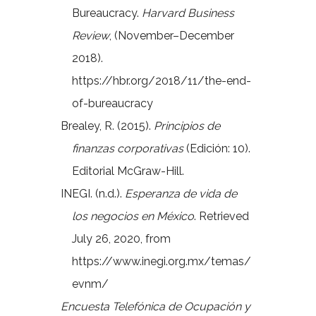
Bureaucracy.
Harvard Business
Review
, (November–December
2018).
https://hbr.org/2018/11/the-end-
of-bureaucracy
Brealey, R. (2015).
Principios de
finanzas corporativas
(Edición: 10).
Editorial McGraw-Hill.
INEGI. (n.d.).
Esperanza de vida de
los negocios en México
. Retrieved
July 26, 2020, from
https://www.inegi.org.mx/temas/
evnm/
Encuesta Telefónica de Ocupación y