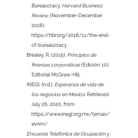
Bureaucracy.
Harvard Business
Review
, (November–December
2018).
https://hbr.org/2018/11/the-end-
of-bureaucracy
Brealey, R. (2015).
Principios de
finanzas corporativas
(Edición: 10).
Editorial McGraw-Hill.
INEGI. (n.d.).
Esperanza de vida de
los negocios en México
. Retrieved
July 26, 2020, from
https://www.inegi.org.mx/temas/
evnm/
Encuesta Telefónica de Ocupación y