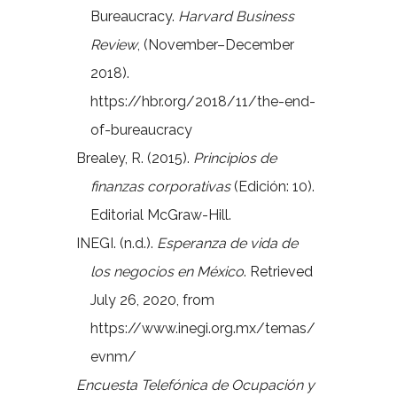
Bureaucracy.
Harvard Business
Review
, (November–December
2018).
https://hbr.org/2018/11/the-end-
of-bureaucracy
Brealey, R. (2015).
Principios de
finanzas corporativas
(Edición: 10).
Editorial McGraw-Hill.
INEGI. (n.d.).
Esperanza de vida de
los negocios en México
. Retrieved
July 26, 2020, from
https://www.inegi.org.mx/temas/
evnm/
Encuesta Telefónica de Ocupación y