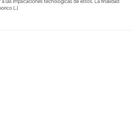
a las implicaciones tecnológicas de éstos. La finalidad
órico […]